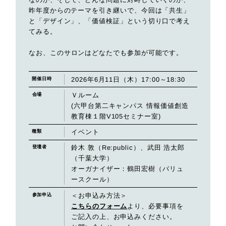
昨年度からのテーマを引き継いで、今回は「共生」
と「デザイン」、「価値検証」という切り口で考え
てみる。
なお、このサロンはどなたでも参加が可能です。
2026年6月11日（木）17:00～18:30
開催日時
Ｖルーム
会場
(六甲台第二キャンパス 情報価値創造
教育棟１階V105セミナー室)
イベント
種類
鈴木 敦（Re:public）、武田 浩太郎
登壇者
（千葉大学）
オーガナイザー：鶴田宏樹（バリュ
ースクール）
＜お申込み方法＞
参加申込
こちらのフォーム
より、必要事項を
ご記入の上、お申込みください。