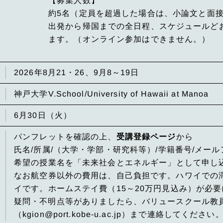
【募集人数】
約5名（定員を超過した場合は、小論文と面
出発から帰国までの全日程、スケジュールど
ます。（オンライン参加はできません。）
2026年8月21・26、9月8～19日
神戸大学V.School/University of Hawaii at Manoa
6月30日（火）
パンフレットを確認の上、
受講登録ページ
から
氏名/所属/（大学・学部・研究科等）/学籍番号/メー
希望の授業名を「未来社会とエネルギー」として申し
なお航空券以外の費用は、自己負担です。ハワイでの
イです。ホームステイ費（15～20万円見込み）が必
疑問・不明点等がありましたら、バリュースクール教
（kgion@port.kobe-u.ac.jp）まで連絡してください