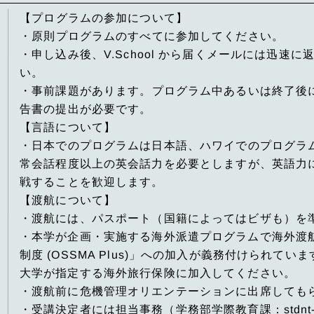
【プログラムの参加について】
・原則プログラムのすべてに参加してください。
・申し込み後、V.School から届くメールには迅速
い。
・事前課題があります。プログラム中あるいは終了後
告書の提出が必要です。
【言語について】
・日本でのプログラムは日本語、ハワイでのプログラ
常会話程度以上の英会話力を必要としますが、英語力
戦することを歓迎します。
【渡航について】
・渡航には、パスポート（国籍によってはビザも）を
・本学が企画・実施する海外派遣プログラムで海外渡
制度 (OSSMA Plus)」への加入が義務付けられて
大学が指定する海外旅行保険に加入してください。
・渡航前に危機管理オリエンテーションに出席しても
・受講決定者には担当事務（学務部学際教育課：stdnt-g