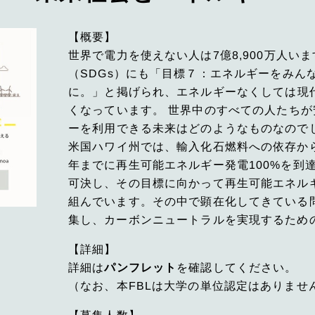
【概要】
世界で電力を使えない人は7億8,900万人い
（SDGs）にも「目標７：エネルギーをみん
に。」と掲げられ、エネルギーなくしては現
くなっています。 世界中のすべての人たち
ーを利用できる未来はどのようなものなので
米国ハワイ州では、輸入化石燃料への依存から
年までに再生可能エネルギー発電100%を到達
可決し、その目標に向かって再生可能エネル
組んでいます。その中で顕在化してきている
集し、カーボンニュートラルを実現するため
【詳細】
詳細は
パンフレット
を確認してください。
（なお、本FBLは大学の単位認定はありませ