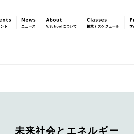
Classes
About
P
ents
News
授業 / スケジュール
V.Schoolについて
学
ベント
ニュース
未来社会とエネルギー