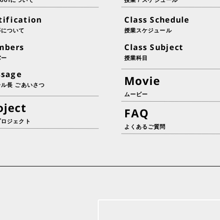
choolについて
授業 / スケジュール
tification
Class Schedule
等について
授業スケジュール
mbers
Class Subject
バー
授業科目
ssage
Movie
ール長 ごあいさつ
ムービー
oject
FAQ
プロジェクト
よくあるご質問