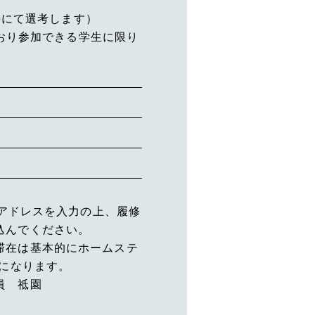
接にて選考します）
おり参加できる学生に限り
ルアドレスを入力の上、履修
込んでください。
滞在は基本的にホームステ
要になります。
員 祗園
。