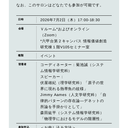
なお、このサロンはどなたでも参加が可能です。
2026年7月2日（木）17:00-18:30
日時
Ｖルーム*およびオンライン
会場
（Zoom）
*六甲台第２キャンパス 情報価値創造
研究棟１階V105セミナー室
イベント
種類
コーディネーター：菊池誠（システ
登壇者
ム情報学研究科）
スピーカー：
伏屋雄紀（理学研究科）「原子の世
界に現れる熱帯魚の紋様」
Jimmy Aames（人文学研究科）「自
律的パターンの存在論―デネットの
所論を手掛かりとして」
森田紘平（システム情報学研究科）
「物理学におけるモデルの階層性」
＜お申し込み方法＞
参加申込