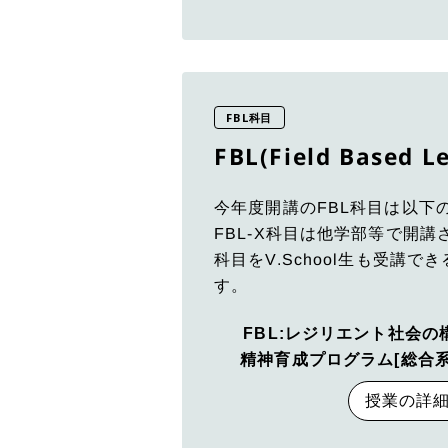
FBL科目
FBL(Field Based 
今年度開講のFBL科目は以下
FBL-X科目は他学部等で開講
科目をV.School生も受講
す。
FBL:レジリエント社会
精神育成プログラム[総合系
授業の詳