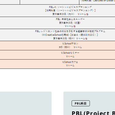
PBL科目
PBL(Project 