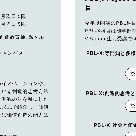
目
月曜日 5限
今年度開講のPBL科
月曜日 5限
PBL-X科目は他学部
値創造教育棟1階Ｖルー
V.School生も受
1キャンパス
PBL-X:専門知と
授
るイノベーションや、
ている創造的思考方法
PBL-X:創造的思考
と客観の対を軸にした
授
ス形式で紹介し、価値
れば価値創造の能力は
PBL-X:社会と