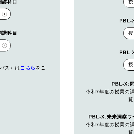
授
開講科目
細
PBL
授
開講科目
細
PBL
授
ラバス）は
こちら
をご
PBL-X
令和7年度の授業の
覧
PBL-X:未来洞
令和7年度の授業の
覧