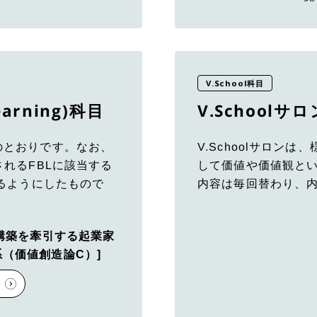
V.School科目
Learning)科目
V.Schoolサロ
のとおりです。なお、
V.Schoolサロン
されるFBLに該当する
して価値や価値観と
できるようにしたもので
内容は毎回替わり、
の構築を牽引する起業家
（価値創造論C）]
細