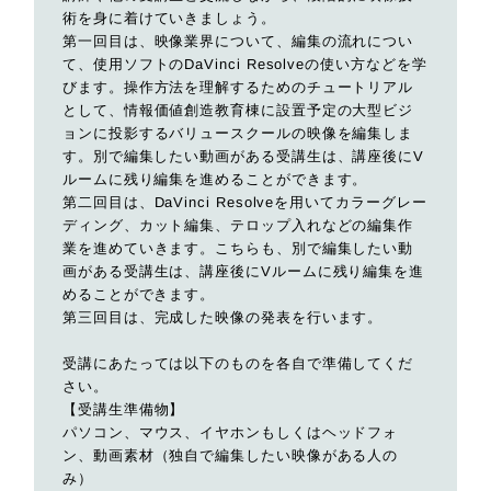
術を身に着けていきましょう。
第一回目は、映像業界について、編集の流れについ
て、使用ソフトのDaVinci Resolveの使い方などを学
びます。操作方法を理解するためのチュートリアル
として、情報価値創造教育棟に設置予定の大型ビジ
ョンに投影するバリュースクールの映像を編集しま
す。別で編集したい動画がある受講生は、講座後にV
ルームに残り編集を進めることができます。
第二回目は、DaVinci Resolveを用いてカラーグレー
ディング、カット編集、テロップ入れなどの編集作
業を進めていきます。こちらも、別で編集したい動
画がある受講生は、講座後にVルームに残り編集を進
めることができます。
第三回目は、完成した映像の発表を行います。
受講にあたっては以下のものを各自で準備してくだ
さい。
【受講生準備物】
パソコン、マウス、イヤホンもしくはヘッドフォ
ン、動画素材（独自で編集したい映像がある人の
み）