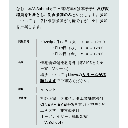
なお、本V.Schoolカフェ連続講座は
本学学生及び教
職員を対象とし、対面参加のみ
といたします。参加
については、各回個別参加が可能ですが、全回参加
を推奨します。
2026年2月17日（火）10:00～12:00
開催日時
2月18日（水）10:00～12:00
2月27日（金）15:00～17:00
情報価値創造教育棟1階V105セミナ
会場
ー室（Vルーム）
場所についてはNewsの
Ｖルームが移
転します
でご確認ください。
イベント
種類
折野正樹（兵庫ベンダ工業株式会社
登壇者
CINEMA-EYE映像事業部／神戸芸術
工科大学 非常勤講師）
オーガナイザー：鶴田宏樹
（V.School）