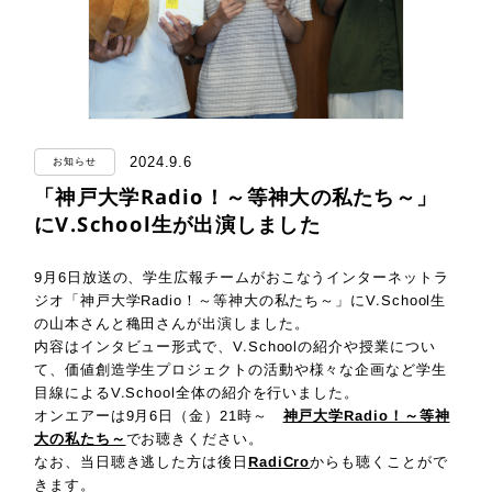
2024.9.6
お知らせ
「神戸大学Radio！～等神大の私たち～」
にV.School生が出演しました
9月6日放送の、学生広報チームがおこなうインターネットラ
ジオ「神戸大学Radio！～等神大の私たち～」にV.School生
の山本さんと穐田さんが出演しました。
内容はインタビュー形式で、V.Schoolの紹介や授業につい
て、価値創造学生プロジェクトの活動や様々な企画など学生
目線によるV.School全体の紹介を行いました。
オンエアーは9月6日（金）21時～
神戸大学Radio！～等神
大の私たち～
でお聴きください。
なお、当日聴き逃した方は後日
RadiCro
からも聴くことがで
きます。