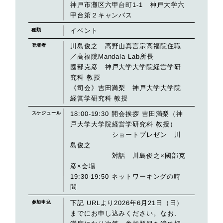
神戸市灘区六甲台町1-1 神戸大学六
甲台第２キャンパス
イベント
種類
川島俊之 高野山真言宗高福院住職
登壇者
／高福院Mandala Lab所長
國部克彦 神戸大学大学院経営学研
究科 教授
《司会》吉田満梨 神戸大学大学院
経営学研究科 教授
18:00-19:30 開会挨拶 吉田満梨（神
スケジュール
戸大学大学院経営学研究科 教授）
ショートプレゼン 川
島俊之
対話 川島俊之×國部克
彦×会場
19:30-19:50 ネットワーキングの時
間
下記 URLより2026年6月21日（日）
参加申込
までにお申し込みください。なお、