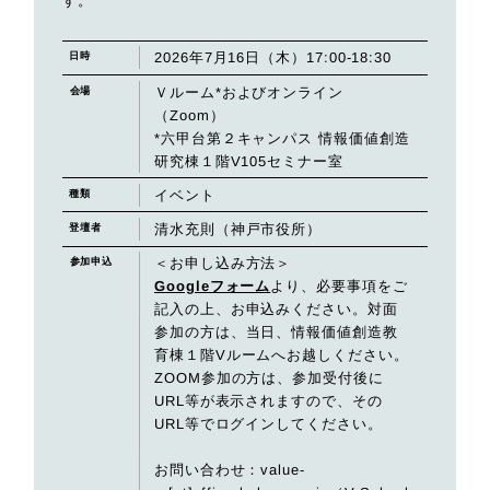
す。
2026年7月16日（木）17:00-18:30
日時
Ｖルーム*およびオンライン
会場
（Zoom）
*六甲台第２キャンパス 情報価値創造
研究棟１階V105セミナー室
イベント
種類
清水充則（神戸市役所）
登壇者
＜お申し込み方法＞
参加申込
Googleフォーム
より、必要事項をご
記入の上、お申込みください。対面
参加の方は、当日、情報価値創造教
育棟１階Vルームへお越しください。
ZOOM参加の方は、参加受付後に
URL等が表示されますので、その
URL等でログインしてください。
お問い合わせ：value-