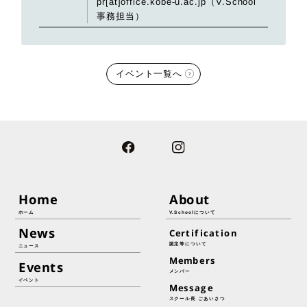
pr[at]office.kobe-u.ac.jp（V.School
事務担当）
イベント一覧へ
Home
About
ホーム
V.Schoolについて
News
Certification
認定等について
ニュース
Members
Events
メンバー
イベント
Message
スクール長 ごあいさつ